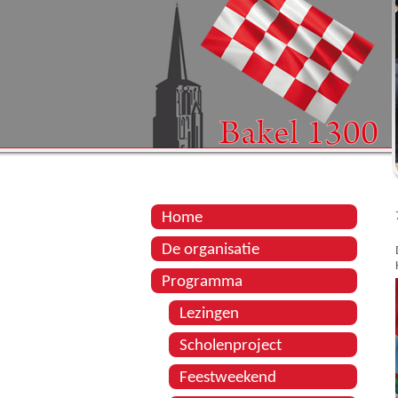
Home
De organisatie
Programma
Lezingen
Scholenproject
Feestweekend