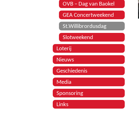
OVB – Dag van Baokel
GEA Concertweekend
St.Willibrordusdag
Slotweekend
Loterij
Nieuws
Geschiedenis
Media
Sponsoring
Links