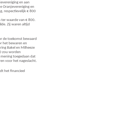
jevereniging en aan
e Oranjevereniging en
, respectievelijk € 800
n ter waarde van € 800.
de. Zij waren altijd
oor de toekomst bewaard
oor het bewaren en
ing Bakel en Milheeze
00 zou worden
 mening toegedaan dat
en voor het nageslacht.
dt het financieel