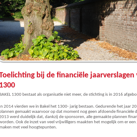
Toelichting bij de financiële jaarverslagen
1300
BAKEL 1300 bestaat als organisatie niet meer, de stichting is in 2016 afg
In 2014 vierden we in Bakel het 1300- jarig bestaan. Gedurende het jaar 201
plannen gemaakt waarvoor op dat moment nog geen afdoende financiële d
2013 werd duidelijk dat, dankzij de sponsoren, alle gemaakte plannen fina
worden. Ook de inzet van veel vrijwilligers maakten het mogelijk om er een 
maken met veel hoogtepunten.