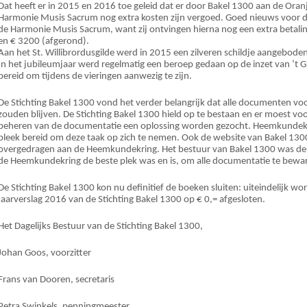
Dat heeft er in 2015 en 2016 toe geleid dat er door Bakel 1300 aan de Oran
Harmonie Musis Sacrum nog extra kosten zijn vergoed. Goed nieuws voor d
de Harmonie Musis Sacrum, want zij ontvingen hierna nog een extra betaling
en € 3200 (afgerond).
Aan het St. Willibrordusgilde werd in 2015 een zilveren schildje aangebode
In het jubileumjaar werd regelmatig een beroep gedaan op de inzet van ’t Gil
bereid om tijdens de vieringen aanwezig te zijn.
De Stichting Bakel 1300 vond het verder belangrijk dat alle documenten v
zouden blijven. De Stichting Bakel 1300 hield op te bestaan en er moest v
beheren van de documentatie een oplossing worden gezocht. Heemkundekr
bleek bereid om deze taak op zich te nemen. Ook de website van Bakel 13
overgedragen aan de Heemkundekring. Het bestuur van Bakel 1300 was de
de Heemkundekring de beste plek was en is, om alle documentatie te bewar
De Stichting Bakel 1300 kon nu definitief de boeken sluiten: uiteindelijk wor
jaarverslag 2016 van de Stichting Bakel 1300 op € 0,= afgesloten.
Het Dagelijks Bestuur van de Stichting Bakel 1300,
Johan Goos, voorzitter
Frans van Dooren, secretaris
Petra Swinkels, penningmeester