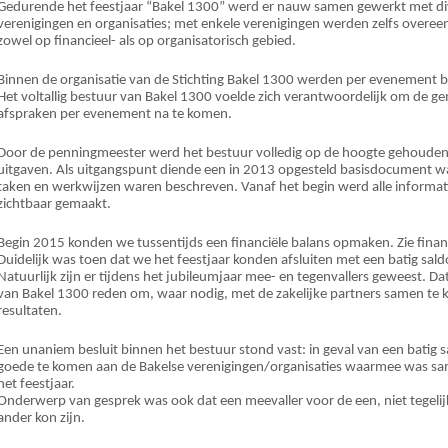
Gedurende het feestjaar “Bakel 1300” werd er nauw samen gewerkt met di
verenigingen en organisaties; met enkele verenigingen werden zelfs overe
zowel op financieel- als op organisatorisch gebied.
Binnen de organisatie van de Stichting Bakel 1300 werden per evenement 
Het voltallig bestuur van Bakel 1300 voelde zich verantwoordelijk om de ge
afspraken per evenement na te komen.
Door de penningmeester werd het bestuur volledig op de hoogte gehouden
uitgaven. Als uitgangspunt diende een in 2013 opgesteld basisdocument wa
taken en werkwijzen waren beschreven. Vanaf het begin werd alle informati
zichtbaar gemaakt.
Begin 2015 konden we tussentijds een financiële balans opmaken. Zie financ
Duidelijk was toen dat we het feestjaar konden afsluiten met een batig sald
Natuurlijk zijn er tijdens het jubileumjaar mee- en tegenvallers geweest. D
van Bakel 1300 reden om, waar nodig, met de zakelijke partners samen te ki
resultaten.
Een unaniem besluit binnen het bestuur stond vast: in geval van een batig s
goede te komen aan de Bakelse verenigingen/organisaties waarmee was 
het feestjaar.
Onderwerp van gesprek was ook dat een meevaller voor de een, niet tegelij
ander kon zijn.