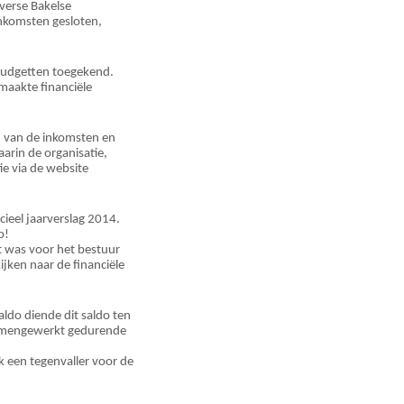
verse Bakelse
enkomsten gesloten,
budgetten toegekend.
maakte financiële
 van de inkomsten en
arin de organisatie,
e via de website
ieel jaarverslag 2014.
o!
at was voor het bestuur
jken naar de financiële
aldo diende dit saldo ten
samengewerkt gedurende
k een tegenvaller voor de