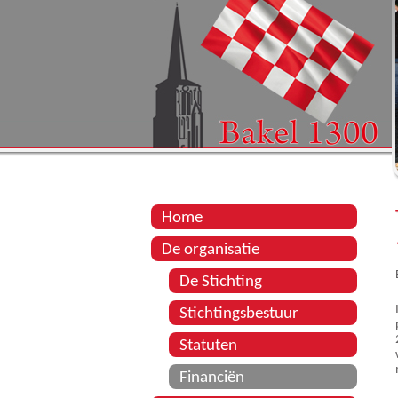
Home
De organisatie
De Stichting
Stichtingsbestuur
Statuten
Financiën